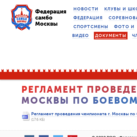
НОВОСТИ
КЛУБЫ И Ш
Федерация
самбо
ФЕДЕРАЦИЯ
СОРЕВНОВ
Москвы
СПОРТСМЕНЫ
ФОТО И
ВИДЕО
ДОКУМЕНТЫ
Ч
Р
Е
Г
Л
А
М
Е
Н
Т
П
Р
О
В
Е
Д
Е
М
О
С
К
В
Ы
П
О
Б
О
Е
В
О
Регламент проведения чемпионата г. Москвы по
(17.6 КБ)